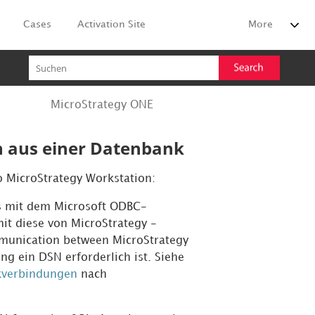
Cases
Activation Site
More
MicroStrategy ONE
n aus einer Datenbank
to MicroStrategy
Workstation
:
Ns mit dem Microsoft ODBC-
it diese von MicroStrategy -
mmunication between MicroStrategy
g ein DSN erforderlich ist. Siehe
kverbindungen
nach